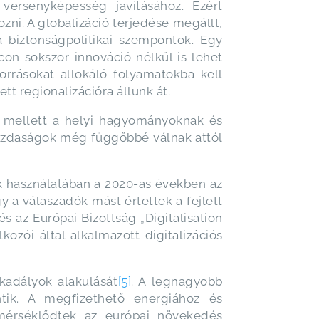
versenyképesség javításához. Ezért
i. A globalizáció terjedése megállt,
 biztonságpolitikai szempontok. Egy
acon sokszor innováció nélkül is lehet
forrásokat allokáló folyamatokba kell
t regionalizációra állunk át.
k mellett a helyi hagyományoknak és
gazdaságok még függőbbé válnak attól
iák használatában a 2020-as években az
 a válaszadók mást értettek a fejlett
és az Európai Bizottság „Digitalisation
ozói által alkalmazott digitalizációs
kadályok alakulását
[5]
. A legnagyobb
tik. A megfizethető energiához és
mérséklődtek az európai növekedés