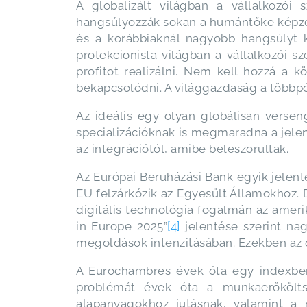
A globalizált világban a vállalkozói
hangsúlyozzák sokan a humántőke képzés
és a korábbiaknál nagyobb hangsúlyt k
protekcionista világban a vállalkozói s
profitot realizálni. Nem kell hozzá a 
bekapcsolódni. A világgazdaság a többpól
Az ideális egy olyan globálisan verse
specializációknak is megmaradna a jele
az integrációtól, amibe beleszorultak.
Az Európai Beruházási Bank egyik jelent
EU felzárkózik az Egyesült Államokhoz. 
digitális technológia fogalmán az ameri
in Europe 2025”
[4]
jelentése szerint nag
megoldások intenzitásában. Ezekben az 
A Eurochambres évek óta egy indexben ö
problémát évek óta a munkaerőkölts
alapanyagokhoz jutásnak, valamint a