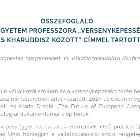
ÖSSZEFOGLALÓ
EGYETEM PROFESSZORA „VERSENYKÉPESSÉ
ÉS KHARÜBDISZ KÖZÖTT” CÍMMEL TARTOT
dapesten megrendezett, VI. Vállalkozáskutatási Konfe
lő vállalkozói szellem és a versenyképesség terén bek
lasz miniszterelnök által készített, 2024-es évben me
et” és Mario Draghi „The Future of European Comp
stratégiai dokumentumaira építenek.
nyképességgel kapcsolatos elemzések első problém
i Unió honlapján a vállalkozásokról szóló renget