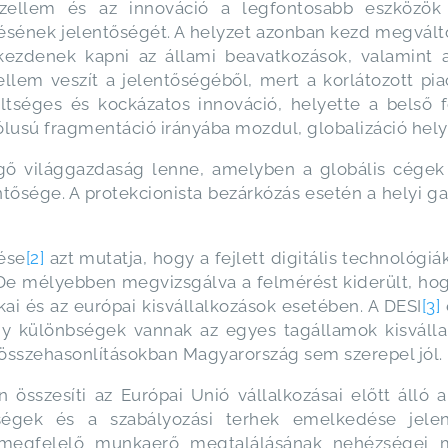
 szellem és az innováció a legfontosabb eszközök 
ének jelentőségét. A helyzet azonban kezd megváltozn
ezdenek kapni az állami beavatkozások, valamint a
zellem veszít a jelentőségéből, mert a korlátozott pi
költséges és kockázatos innováció, helyette a belső 
usú fragmentáció irányába mozdul, globalizáció helyet
ngő világgazdaság lenne, amelyben a globális cége
ntősége. A protekcionista bezárkózás esetén a helyi 
ése
[2]
azt mutatja, hogy a fejlett digitális technológ
De mélyebben megvizsgálva a felmérést kiderült, hogy
kai és az európai kisvállalkozások esetében. A DESI
[3]
y különbségek vannak az egyes tagállamok kisvállalk
összehasonlításokban Magyarország sem szerepel jól.
sszesíti az Európai Unió vállalkozásai előtt álló a
égek és a szabályozási terhek emelkedése jelen
 megfelelő munkaerő megtalálásának nehézségei 