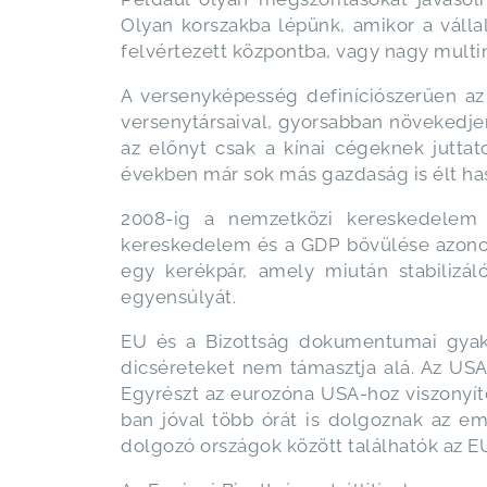
Olyan korszakba lépünk, amikor a válla
felvértezett központba, vagy nagy multin
A versenyképesség definíciószerűen az
versenytársaival, gyorsabban növekedjen
az előnyt csak a kínai cégeknek juttat
években már sok más gazdaság is élt has
2008-ig a nemzetközi kereskedelem k
kereskedelem és a GDP bővülése azonos
egy kerékpár, amely miután stabilizáló
egyensúlyát.
EU és a Bizottság dokumentumai gyakra
dicséreteket nem támasztja alá. Az US
Egyrészt az eurozóna USA-hoz viszonyít
ban jóval több órát is dolgoznak az e
dolgozó országok között találhatók az 