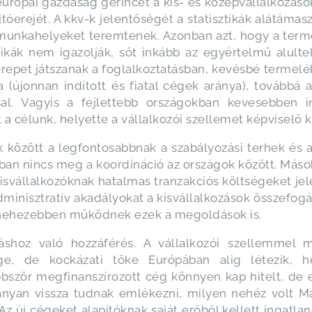
z európai gazdaság gerincét a kis- és középvállalkozá
tóerejét. A kkv-k jelentőségét a statisztikák alátámas
 munkahelyeket teremtenek. Azonban azt, hogy a ter
ztikák nem igazolják, sőt inkább az egyértelmű alulte
erepet játszanak a foglalkoztatásban, kevésbé termelé
 (újonnan indított és fiatal cégek aránya), továbbá 
al. Vagyis a fejlettebb országokban kevesebben in
célunk, helyette a vállalkozói szellemet képviselő k
sok között a legfontosabbnak a szabályozási terhek és
n nincs meg a koordináció az országok között. Mások a
kisvállalkozóknak hatalmas tranzakciós költségeket je
inisztratív akadályokat a kisvállalkozások összefogás
l nehezebben működnek ezek a megoldások is.
shoz való hozzáférés. A vállalkozói szellemmel mű
ége, de kockázati tőke Európában alig létezik, h
bször megfinanszírozott cég könnyen kap hitelt, de e
hányan vissza tudnak emlékezni, milyen nehéz volt M
. Az új cégeket alapítóknak saját erőből kellett ingatl