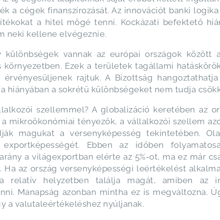
ék a cégek finanszírozását. Az innovációt banki logika
ékokat a hitel mögé tenni. Kockázati befektető hiá
m neki kellene elvégeznie.
 különbségek vannak az európai országok között a 
ális környezetben. Ezek a területek tagállami hatáskö
ák érvényesüljenek rajtuk. A Bizottság hangoztathatj
a hiányában a sokrétű különbségeket nem tudja csökk
llalkozói szellemmel? A globalizáció keretében az 
a mikroökonómiai tényezők, a vállalkozói szellem a
dják magukat a versenyképesség tekintetében. Ola
ásai exportképességét. Ebben az időben folyamato
rány a világexportban elérte az 5%-ot, ma ez már csak
lt. Ha az ország versenyképességi leértékelést alkalmaz
relatív helyzetben találja magát, amiben az i
enni. Manapság azonban mintha ez is megváltozna. Ú
y a valutaleértékeléshez nyúljanak.