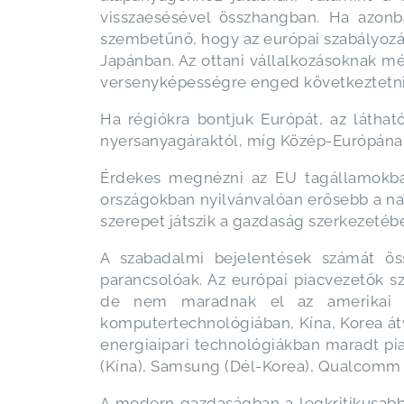
visszaesésével összhangban. Ha azonb
szembetűnő, hogy az európai szabályozá
Japánban. Az ottani vállalkozásoknak m
versenyképességre enged következtetni
Ha régiókra bontjuk Európát, az láthat
nyersanyagáraktól, míg Közép-Európának
Érdekes megnézni az EU tagállamokban 
országokban nyilvánvalóan erősebb a nag
szerepet játszik a gazdaság szerkezetéb
A szabadalmi bejelentések számát öss
parancsolóak. Az európai piacvezetők s
de nem maradnak el az amerikai ad
komputertechnológiában, Kína, Korea át
energiaipari technológiákban maradt pi
(Kína), Samsung (Dél-Korea), Qualcomm 
A modern gazdaságban a legkritikusabb t