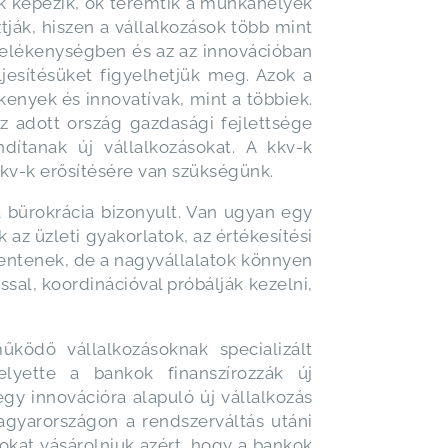
sok képezik, ők teremtik a munkahelyek
ztják, hiszen a vállalkozások több mint
melékenységben és az az innovációban
ljesítésüket figyelhetjük meg. Azok a
kenyek és innovatívak, mint a többiek.
az adott ország gazdasági fejlettsége
dítanak új vállalkozásokat. A kkv-k
kv-k erősítésére van szükségünk.
 a bürokrácia bizonyult. Van ugyan egy
z üzleti gyakorlatok, az értékesítési
lentenek, de a nagyvállalatok könnyen
sal, koordinációval próbálják kezelni,
ködő vállalkozásoknak specializált
elyette a bankok finanszírozzák új
gy innovációra alapuló új vállalkozás
agyarországon a rendszerváltás utáni
anokat vásárolniuk azért, hogy a bankok