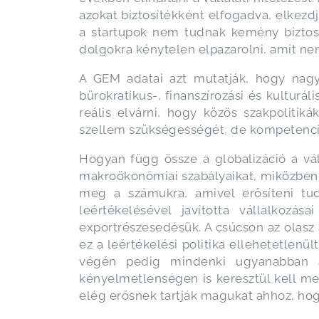
azokat biztosítékként elfogadva, elkezdj
a startupok nem tudnak kemény biztosít
dolgokra kénytelen elpazarolni, amit ne
A GEM adatai azt mutatják, hogy nagy
bürokratikus-, finanszírozási és kultur
reális elvárni, hogy közös szakpolitik
szellem szükségességét, de kompetenci
Hogyan függ össze a globalizáció a vá
makroökonómiai szabályaikat, miközben 
meg a számukra, amivel erősíteni tu
leértékelésével javította vállalkoz
exportrészesedésük. A csúcson az olasz a
ez a leértékelési politika ellehetetlenü
végén pedig mindenki ugyanabban a 
kényelmetlenségen is keresztül kell m
elég erősnek tartják magukat ahhoz, hog