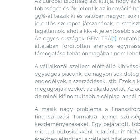
Az Európai Bizottság azt állítja, hogy a
többségét és ők jelentik az innováció haj
99%-át teszik ki és valóban nagyon sok
jelentős szerepet játszanának, a statis
tagállamok, ahol a kkv-k jelentősebb sz
Az egyes országok GEM TEA
[1]
mutatója
általában fordítottan arányos egymáss
támogatása tehát önmagában nem lehet a 
A vállalkozói szellem előtt álló kihívá
egységes piacunk, de nagyon sok dologba
engedélyek, a szerződések, stb. Ezek a 
megugorják ezeket az akadályokat. Az adm
de minél kifinomultabb a célpiac, anná
A másik nagy probléma a finanszírozá
finanszírozási formákra lenne szüks
kezdeményezéseket. Egy bejáratott, töb
mit tud biztosítékként felajánlani? Né
években elindítani a vállalati hitelezést