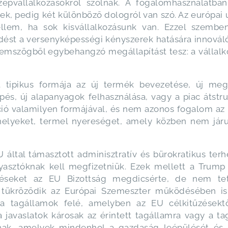
pvállalkozásokról szólnak. A fogalomhasználatban 
ek, pedig két különböző dologról van szó. Az európai
zellem, ha sok kisvállalkozásunk van. Ezzel szemb
lődést a versenyképességi kényszerek hatására innováló
zemszögből egybehangzó megállapítást tesz: a vállalk
öt tipikus formája az új termék bevezetése, új me
pés, új alapanyagok felhasználása, vagy a piac átstru
áció valamilyen formájával, és nem azonos fogalom az
helyeket, termel nyereséget, amely közben nem jár
U által támasztott adminisztratív és bürokratikus ter
yasztóknak kell megfizetniük. Ezek mellett a Trump 
téseket az EU Bizottság megdicsérte, de nem tett
 tükröződik az Európai Szemeszter működésében is.
 a tagállamok felé, amelyben az EU célkitűzésekt
a javaslatok károsak az érintett tagállamra vagy a t
olnak, amelyek mindenhol a gazdaság leépülését é