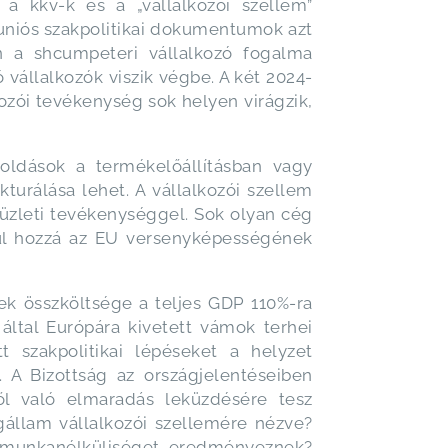
a kkv-k és a „vállalkozói szellem”
 uniós szakpolitikai dokumentumok azt
en a shcumpeteri vállalkozó fogalma
 vállalkozók viszik végbe. A két 2024-
ozói tevékenység sok helyen virágzik,
goldások a termékelőállításban vagy
kturálása lehet. A vállalkozói szellem
 üzleti tevékenységgel. Sok olyan cég
ul hozzá az EU versenyképességének
hek összköltsége a teljes GDP 110%-ra
által Európára kivetett vámok terhei
 szakpolitikai lépéseket a helyzet
 A Bizottság az országjelentéseiben
ől való elmaradás leküzdésére tesz
agállam vállalkozói szellemére nézve?
s munkanélküliséget eredményeznek?