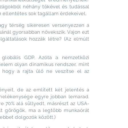
szágokból néhány tőkével és tudással
n ellentétes sok tagállam érdekeivel.
agy térség sikeresen versenyezzen a
rsánál gyorsabban növekszik. Vajon ezt
lgáltatások hozzák létre? (Az elmúlt
 globális GDP. Azóta a nemzetközi
elem olyan dinamikus rendszer, mint
, hogy a rajta ülő ne veszítse el az
yeit, de az említett két jelentés a
ermelékenysége egyre jobban lemarad.
e 70% alá süllyedt, másrészt az USA-
lált görögök, ma a legtöbb munkaórát
ebbet dolgozók között.)