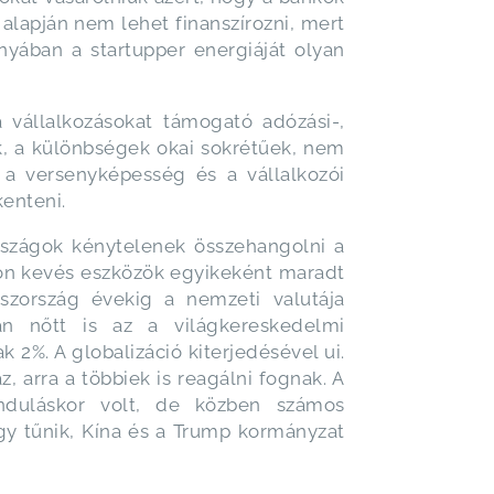
 alapján nem lehet finanszírozni, mert
nyában a startupper energiáját olyan
vállalkozásokat támogató adózási-,
rök, a különbségek okai sokrétűek, nem
a a versenyképesség és a vállalkozói
enteni.
országok kénytelenek összehangolni a
zon kevés eszközök egyikeként maradt
szország évekig a nemzeti valutája
san nőtt is az a világkereskedelmi
 2%. A globalizáció kiterjedésével ui.
, arra a többiek is reagálni fognak. A
nduláskor volt, de közben számos
gy tűnik, Kína és a Trump kormányzat