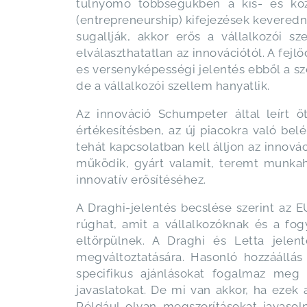
túlnyomó többségükben a kis- és közé
(entrepreneurship) kifejezések keveredn
sugallják, akkor erős a vállalkozói s
elválaszthatatlan az innovációtól. A fej
es versenyképességi jelentés ebből a s
de a vállalkozói szellem hanyatlik.
Az innováció Schumpeter által leírt 
értékesítésben, az új piacokra való belé
tehát kapcsolatban kell álljon az innov
működik, gyárt valamit, teremt munka
innovatív erősítéséhez.
A Draghi-jelentés becslése szerint az E
rúghat, amit a vállalkozóknak és a fog
eltörpülnek. A Draghi és Letta jelen
megváltoztatására. Hasonló hozzáállás
specifikus ajánlásokat fogalmaz meg
javaslatokat. De mi van akkor, ha ezek 
Például olyan megszorításokat javas