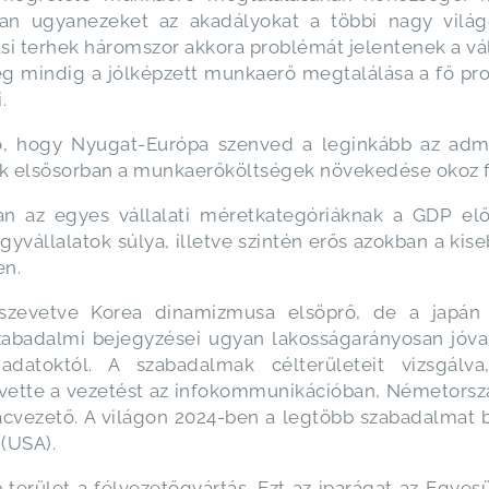
an ugyanezeket az akadályokat a többi nagy világg
si terhek háromszor akkora problémát jelentenek a vá
ég mindig a jólképzett munkaerő megtalálása a fő pr
.
ó, hogy Nyugat-Európa szenved a leginkább az admin
 elsősorban a munkaerőköltségek növekedése okoz fe
az egyes vállalati méretkategóriáknak a GDP előál
yvállalatok súlya, illetve szintén erős azokban a kis
en.
zevetve Korea dinamizmusa elsöprő, de a japán és
zabadalmi bejegyzései ugyan lakosságarányosan jóval
atoktól. A szabadalmak célterületeit vizsgál
vette a vezetést az infokommunikációban, Németorsz
acvezető. A világon 2024-ben a legtöbb szabadalmat b
(USA).
erület a félvezetőgyártás. Ezt az iparágat az Egyesü