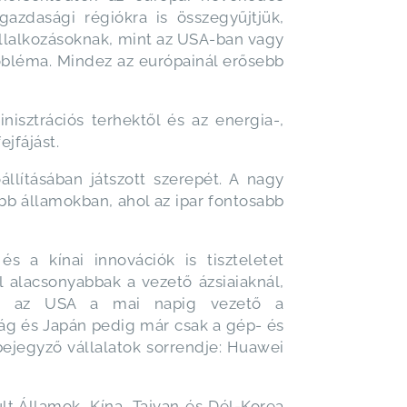
azdasági régiókra is összegyűjtjük,
llalkozásoknak, mint az USA-ban vagy
obléma. Mindez az európainál erősebb
isztrációs terhektől és az energia-,
jfájást.
lításában játszott szerepét. A nagy
ebb államokban, ahol az ipar fontosabb
 a kínai innovációk is tiszteletet
 alacsonyabbak a vezető ázsiaiaknál,
va, az USA a mai napig vezető a
ág és Japán pedig már csak a gép- és
ejegyző vállalatok sorrendje: Huawei
lt Államok, Kína, Tajvan és Dél-Korea