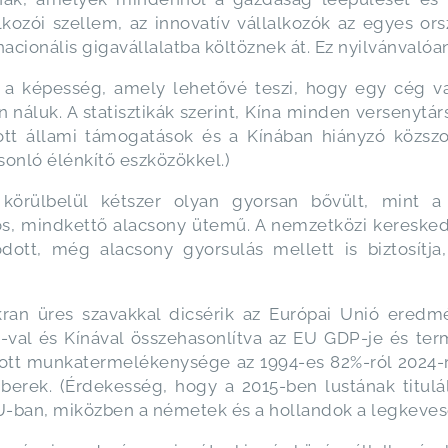
lkozói szellem, az innovatív vállalkozók az egyes or
acionális gigavállalatba költöznek át. Ez nyilvánvalóa
 a képesség, amely lehetővé teszi, hogy egy cég v
 náluk. A statisztikák szerint, Kína minden versenytá
ott állami támogatások és a Kínában hiányzó közszo
onló élénkítő eszközökkel.)
örülbelül kétszer olyan gyorsan bővült, mint a
, mindkettő alacsony ütemű. A nemzetközi keresked
dott, még alacsony gyorsulás mellett is biztosítja
n üres szavakkal dicsérik az Európai Unió eredmén
A-val és Kínával összehasonlítva az EU GDP-je és t
ott munkatermelékenysége az 1994-es 82%-ról 2024-r
mberek. (Érdekesség, hogy a 2015-ben lustának titu
EU-ban, miközben a németek és a hollandok a legkeves