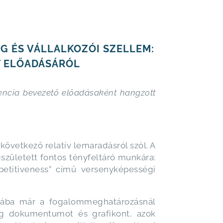
G ÉS VÁLLALKOZÓI SZELLEM:
T ELŐADÁSÁRÓL
rencia bevezető előadásaként hangzott
övetkező relatív lemaradásról szól. A
gszületett fontos tényfeltáró munkára:
etitiveness” című versenyképességi
ájába már a fogalommeghatározásnál
eg dokumentumot és grafikont, azok