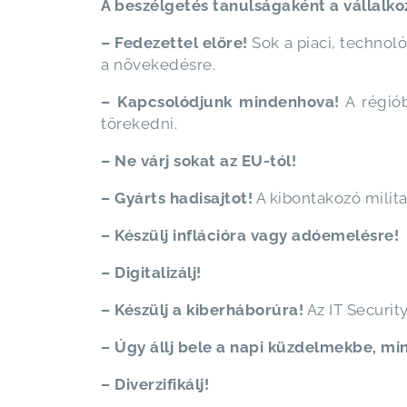
A beszélgetés tanulságaként a vállalk
– Fedezettel előre!
Sok a piaci, technoló
a növekedésre.
– Kapcsolódjunk mindenhova!
A régiób
törekedni.
– Ne várj sokat az EU-tól!
– Gyárts hadisajtot!
A kibontakozó milit
– Készülj inflációra vagy adóemelésre!
– Digitalizálj!
– Készülj a kiberháborúra!
Az IT Securit
– Úgy állj bele a napi küzdelmekbe, min
– Diverzifikálj!