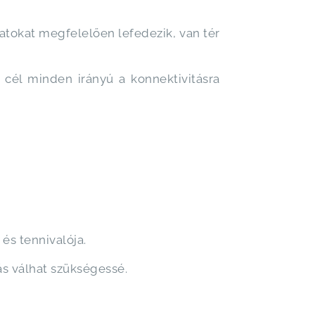
:
zatokat megfelelően lefedezik, van tér
 cél minden irányú a konnektivitásra
 és tennivalója.
ás válhat szükségessé.