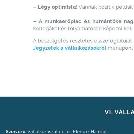
– Légy optimista!
Vannak pozitív példák 
–
A munkaerőpiac és humántőke nagy
kollegákat és folyamatosan képezni kell 
A beszélgetés részletes összefoglalójá
Jegyzetek a vállalkozásokról
menüpont a
VI. VÁL
Szervező
: Vállalkozáskutatói és Elemzői Hálózat