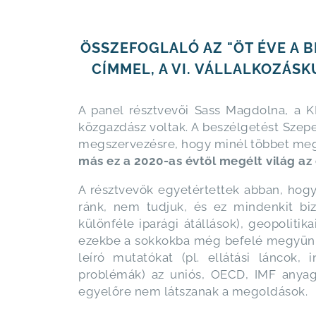
ÖSSZEFOGLALÓ AZ "ÖT ÉVE A 
CÍMMEL, A VI. VÁLLALKOZÁ
A panel résztvevői Sass Magdolna, a K
közgazdász voltak. A beszélgetést Szepe
megszervezésre, hogy minél többet meg
más ez a 2020-as évtől megélt világ az
A résztvevők egyetértettek abban, hogy
ránk, nem tudjuk, és ez mindenkit bizo
különféle iparági átállások), geopolit
ezekbe a sokkokba még befelé megyünk-
leíró mutatókat (pl. ellátási láncok, 
problémák) az uniós, OECD, IMF anyago
egyelőre nem látszanak a megoldások.