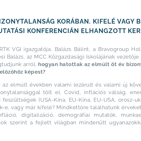
BIZONYTALANSÁG KORÁBAN. KIFELÉ VAGY 
SKUTATÁSI KONFERENCIÁN ELHANGZOTT K
RTK VGI igazgatója, Balázs Bálint, a Bravogroup Ho
si Balázs, az MCC Közgazdasági Iskolájának vezetője 
tudjunk arról,
hogyan hatottak az elmúlt öt év bizon
 előzőhöz képest?
 az elmúlt években valami lezárult és valami új köve
nytalansággal tölt el. Covid, inflációs válság, ener
ikai feszültségek (USA-Kína, EU-Kína, EU-USA, orosz-
e, vagy már kifelé? Mindkettőre találhatunk érveke
infláció, digitalizáció, demográfiai mutatók, munka
k szerint a fejlett világban mindenütt ugyanazokk