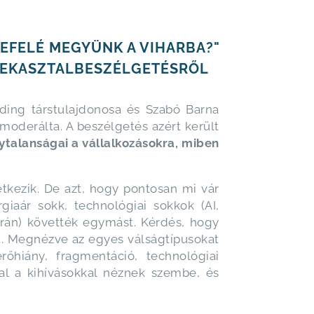
BEFELÉ MEGYÜNK A VIHARBA?"
EREKASZTALBESZÉLGETÉSRŐL
lding társtulajdonosa és Szabó Barna
moderálta. A beszélgetés azért került
ytalanságai a vállalkozásokra, miben
tkezik. De azt, hogy pontosan mi vár
giaár sokk, technológiai sokkok (AI,
ukrán) követték egymást. Kérdés, hogy
t. Megnézve az egyes válságtípusokat
erőhiány, fragmentáció, technológiai
al a kihívásokkal néznek szembe, és