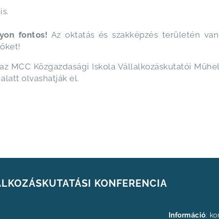
is.
on fontos!
Az oktatás és szakképzés területén van 
őket!
t az MCC Közgazdasági Iskola Vállalkozáskutatói Műhe
latt olvashatják el.
LALKOZÁSKUTATÁSI KONFERENCIA
Információ
: k