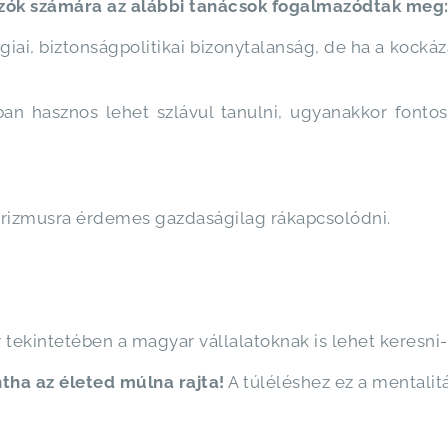
ozók számára az alábbi tanácsok fogalmazódtak meg
giai, biztonságpolitikai bizonytalanság, de ha a kocká
an hasznos lehet szlávul tanulni, ugyanakkor fontos
arizmusra érdemes gazdaságilag rákapcsolódni.
y tekintetében a magyar vállalatoknak is lehet keresni-
tha az életed múlna rajta!
A túléléshez ez a mentalit