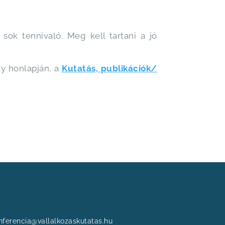
sok tennivaló. Meg kell tartani a jó
ly honlapján, a
Kutatás, publikációk/
onferencia@vallalkozaskutatas.hu